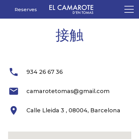
Reserves
接触
phone
934 26 67 36
mail
camarotetomas@gmail.com
location_on
Calle Lleida 3 , 08004, Barcelona